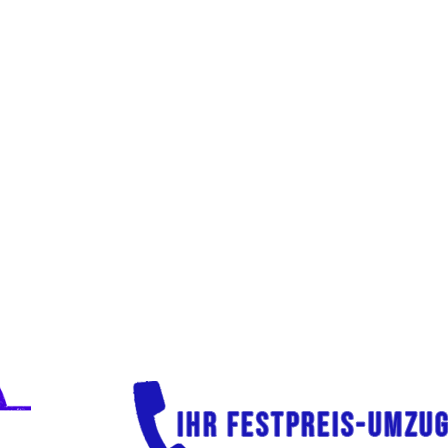
MZUG
PRIVAT
UMZUG
BÜR
er Studentenbude unterm
Ob Einzelunternehmer, B
bis zur Luxusvilla: Umzüge-
oder Firma - ob im gle
er-Voigt sorgt für eine
Gebäude oder in andere S
ere, reibungslose und
Umzüge-Günter-Voigt sor
etente Abwicklung bei
einen schnellen und se
 privaten Umzug!
Umzugs-Service!