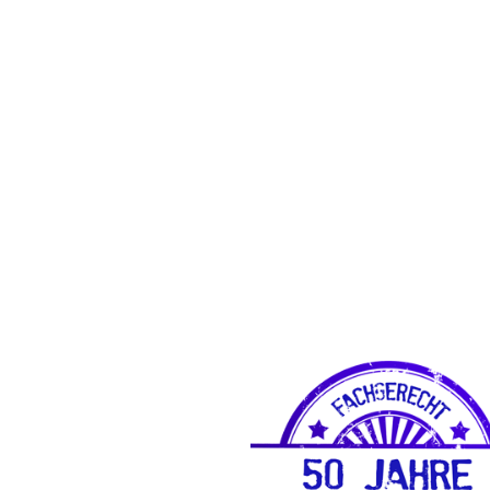
U
Von d
Dach 
Günt
saub
komp
Ihrem